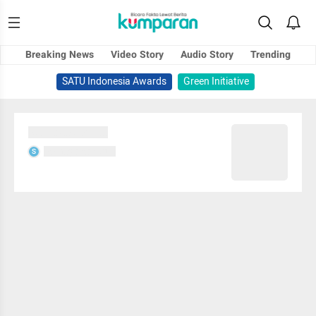
Breaking News
Video Story
Audio Story
Trending
SATU Indonesia Awards
Green Initiative
Sedang memuat...
Sedang memuat...
S