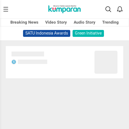
Breaking News
Video Story
Audio Story
Trending
SATU Indonesia Awards
Green Initiative
Sedang memuat...
Sedang memuat...
S