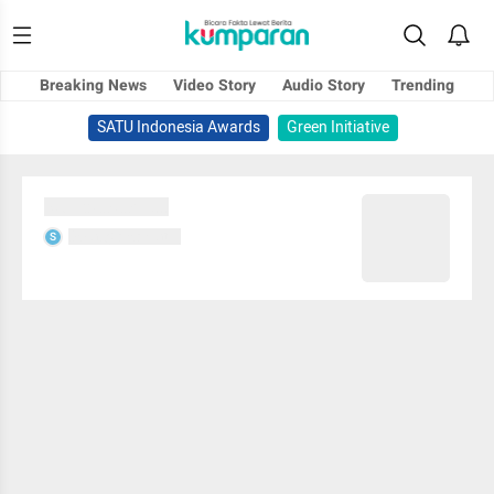
Breaking News
Video Story
Audio Story
Trending
SATU Indonesia Awards
Green Initiative
Sedang memuat...
Sedang memuat...
S