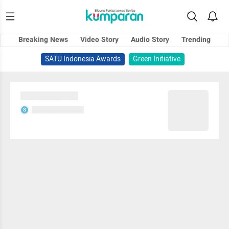
Breaking News
Video Story
Audio Story
Trending
SATU Indonesia Awards
Green Initiative
Sedang memuat...
Sedang memuat...
S