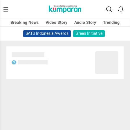
Breaking News
Video Story
Audio Story
Trending
SATU Indonesia Awards
Green Initiative
Sedang memuat...
Sedang memuat...
S