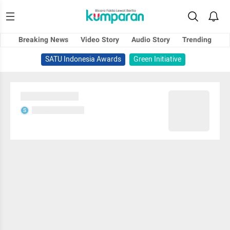
Breaking News
Video Story
Audio Story
Trending
SATU Indonesia Awards
Green Initiative
Sedang memuat...
Sedang memuat...
S