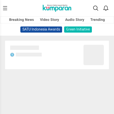
Breaking News
Video Story
Audio Story
Trending
SATU Indonesia Awards
Green Initiative
Sedang memuat...
Sedang memuat...
S