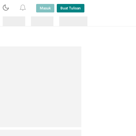
Masuk
Buat Tulisan
Loading
Loading
Lainnya