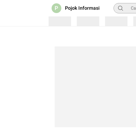
Pencarian
P
Pojok Informasi
Loading
Loading
Loading