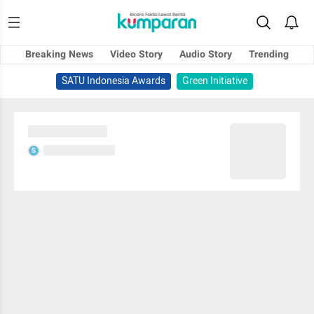
Breaking News
Video Story
Audio Story
Trending
SATU Indonesia Awards
Green Initiative
Sedang memuat...
Sedang memuat...
S