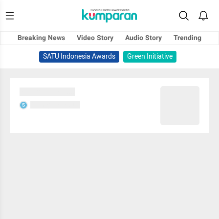
Breaking News
Video Story
Audio Story
Trending
SATU Indonesia Awards
Green Initiative
Sedang memuat...
Sedang memuat...
S