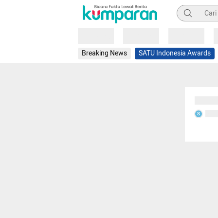
Pencarian
Loading
Loading
Loading
Breaking News
SATU Indonesia Awards
Sedang
Seda
S