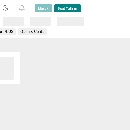
Masuk
Buat Tulisan
Loading
Loading
Lainnya
anPLUS
Opini & Cerita