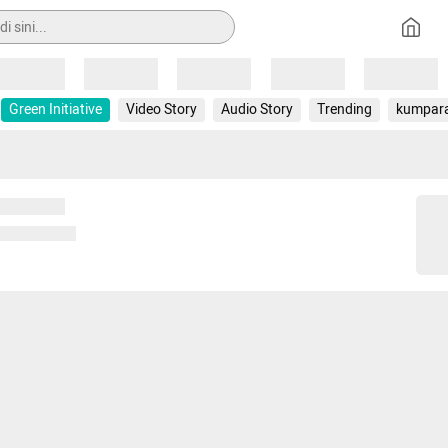
Loading
Loading
Loading
Loading
Loading
Green Initiative
Video Story
Audio Story
Trending
kumpar
 memuat...
ng memuat...