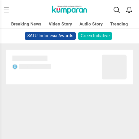
Breaking News
Video Story
Audio Story
Trending
SATU Indonesia Awards
Green Initiative
Sedang memuat...
Sedang memuat...
S