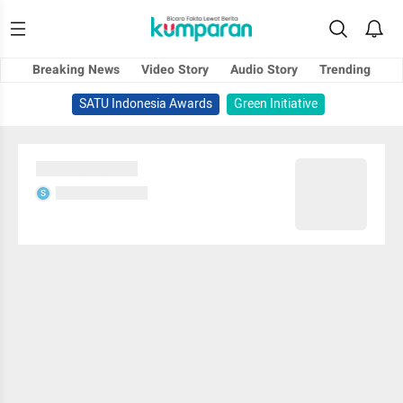
Breaking News
Video Story
Audio Story
Trending
SATU Indonesia Awards
Green Initiative
Sedang memuat...
Sedang memuat...
S