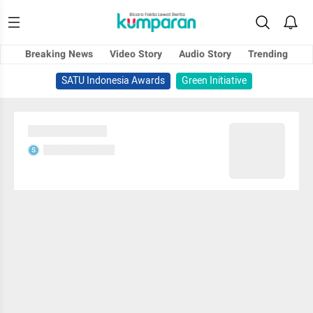
Breaking News
Video Story
Audio Story
Trending
SATU Indonesia Awards
Green Initiative
Sedang memuat...
Sedang memuat...
S