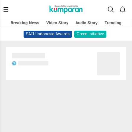
Breaking News
Video Story
Audio Story
Trending
SATU Indonesia Awards
Green Initiative
Sedang memuat...
Sedang memuat...
S