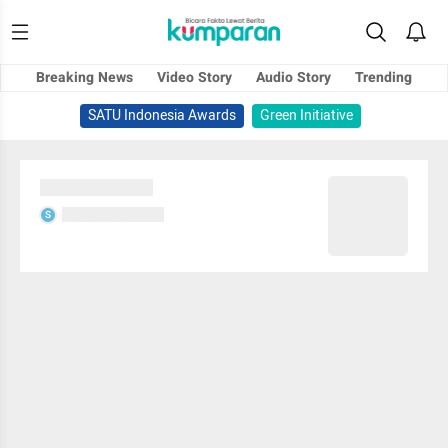
Breaking News
Video Story
Audio Story
Trending
SATU Indonesia Awards
Green Initiative
Sedang memuat...
Sedang memuat...
S