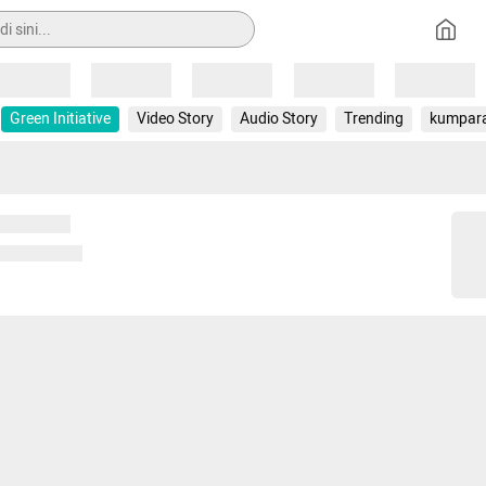
Loading
Loading
Loading
Loading
Loading
Green Initiative
Video Story
Audio Story
Trending
kumpar
 memuat...
ng memuat...