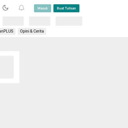
Masuk
Buat Tulisan
Loading
Loading
Lainnya
anPLUS
Opini & Cerita