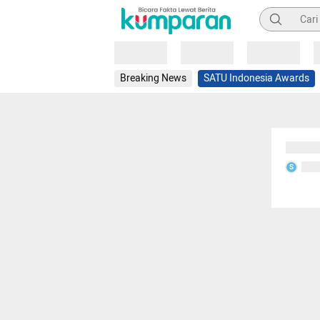
Pencarian
Loading
Loading
Loading
Breaking News
SATU Indonesia Awards
Sedang
Seda
S