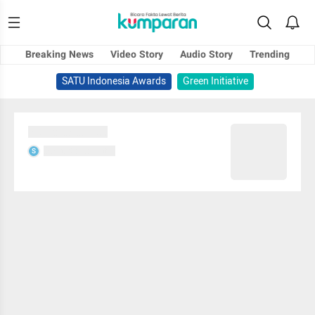
Breaking News
Video Story
Audio Story
Trending
SATU Indonesia Awards
Green Initiative
Sedang memuat...
Sedang memuat...
S