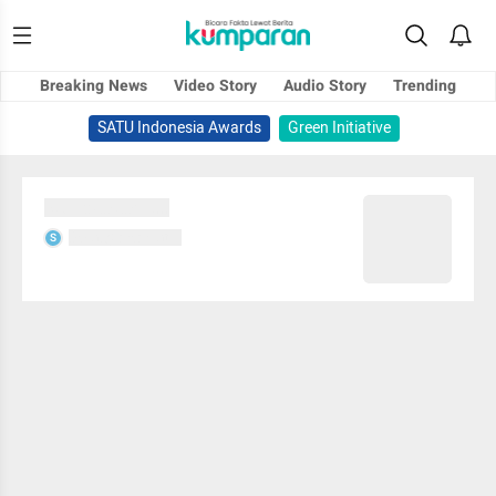
Breaking News
Video Story
Audio Story
Trending
SATU Indonesia Awards
Green Initiative
Sedang memuat...
Sedang memuat...
S