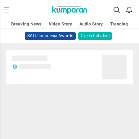
Breaking News
Video Story
Audio Story
Trending
SATU Indonesia Awards
Green Initiative
Sedang memuat...
Sedang memuat...
S