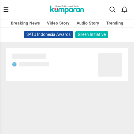
Breaking News
Video Story
Audio Story
Trending
SATU Indonesia Awards
Green Initiative
Sedang memuat...
Sedang memuat...
S