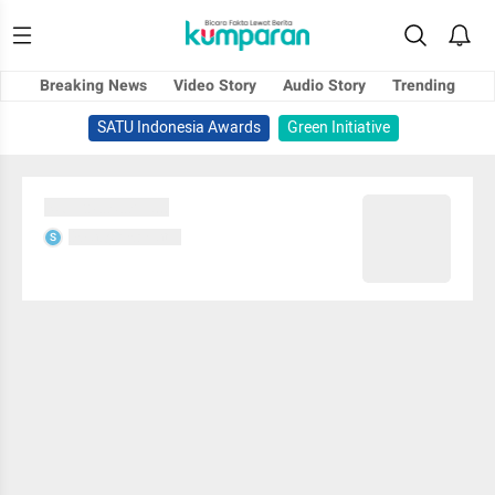
Breaking News
Video Story
Audio Story
Trending
SATU Indonesia Awards
Green Initiative
Sedang memuat...
Sedang memuat...
S