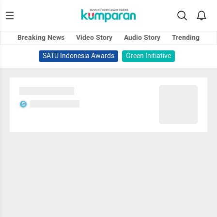
Breaking News
Video Story
Audio Story
Trending
SATU Indonesia Awards
Green Initiative
Sedang memuat...
Sedang memuat...
S