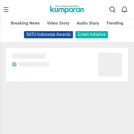
Breaking News
Video Story
Audio Story
Trending
SATU Indonesia Awards
Green Initiative
Sedang memuat...
Sedang memuat...
S