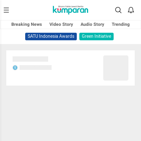
Breaking News
Video Story
Audio Story
Trending
SATU Indonesia Awards
Green Initiative
Sedang memuat...
Sedang memuat...
S