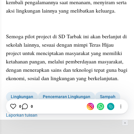
kembali pengalamannya saat menanam, menyiram serta 
aksi lingkungan lainnya yang melibatkan keluarga.
Semoga pilot project di SD Tarbak ini akan berlanjut di 
sekolah lainnya, sesuai dengan mimpi Teras Hijau 
project untuk menciptakan masyarakat yang memiliki 
ketahanan pangan, melalui pemberdayaan masyarakat, 
dengan menerapkan sains dan teknologi tepat guna bagi  
ekonomi, sosial dan lingkungan yang berkelanjutan. 
Lingkungan
Pencemaran Lingkungan
Sampah
Siswa
0
0
SD Terbaik
ITB
Sains
Komunikasi
Laporkan tulisan
Tim Editor
Editor Section