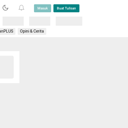
Masuk
Buat Tulisan
Loading
Loading
Lainnya
anPLUS
Opini & Cerita