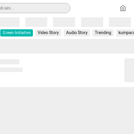
Loading
Loading
Loading
Loading
Loading
Green Initiative
Video Story
Audio Story
Trending
kumpar
 memuat...
ng memuat...