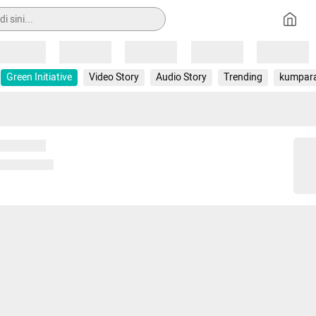
Loading
Loading
Loading
Loading
Loading
Green Initiative
Video Story
Audio Story
Trending
kumpar
 memuat...
ng memuat...