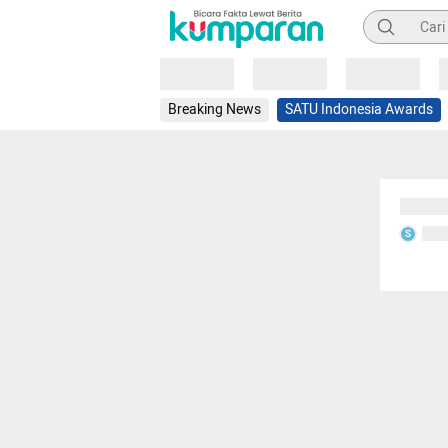
Pencarian
Loading
Loading
Loading
Breaking News
SATU Indonesia Awards
Sedang
Seda
S