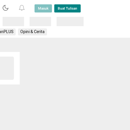
Masuk
Buat Tulisan
Loading
Loading
Lainnya
anPLUS
Opini & Cerita