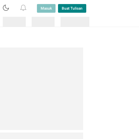
Masuk
Buat Tulisan
Loading
Loading
Lainnya