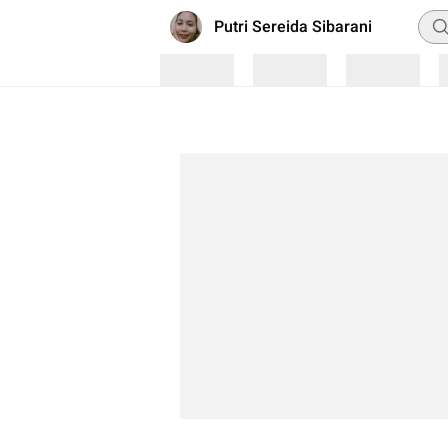
Pen
Putri Sereida Sibarani
Loading
Loading
Loading