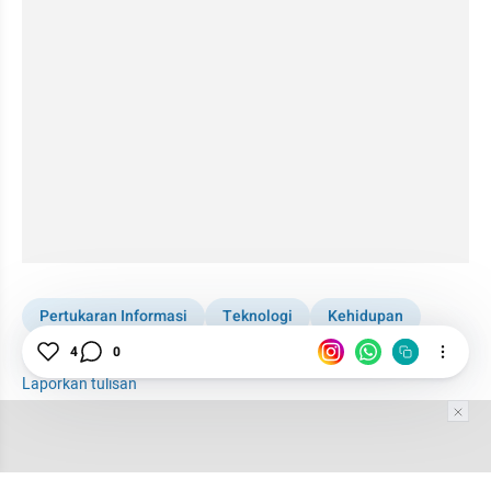
Pertukaran Informasi
Teknologi
Kehidupan
Manusia
4
0
Laporkan tulisan
Tim Editor
Editor Section