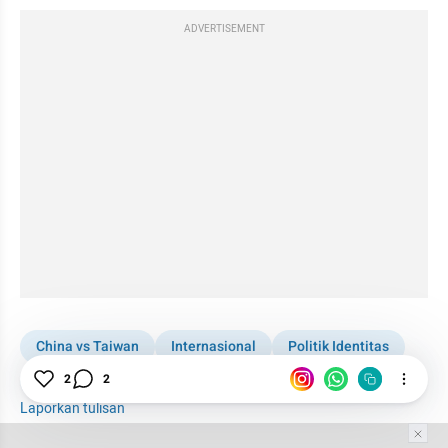
ADVERTISEMENT
China vs Taiwan
Internasional
Politik Identitas
Asia
2
2
Laporkan tulisan
Tim Editor