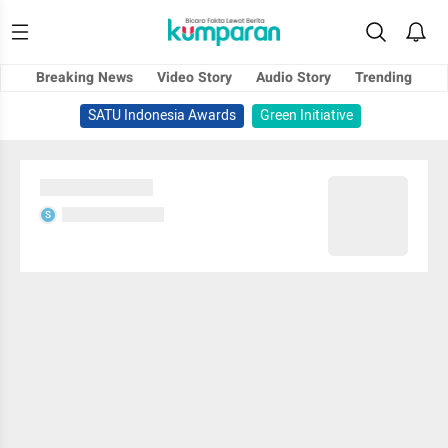
Breaking News
Video Story
Audio Story
Trending
SATU Indonesia Awards
Green Initiative
Sedang memuat...
Sedang memuat...
S