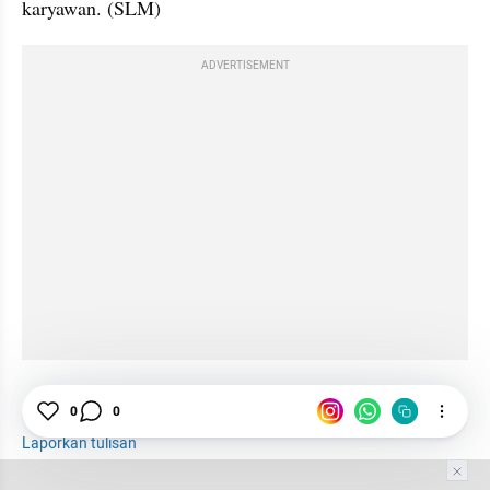
karyawan. (SLM)
ADVERTISEMENT
Contoh
tema
Perusahaan
0
0
Laporkan tulisan
Tim Editor
Editor Section