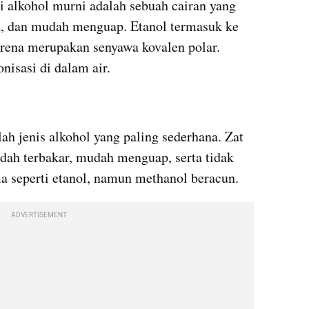
i alkohol murni adalah sebuah cairan yang 
a, dan mudah menguap. Etanol termasuk ke 
arena merupakan senyawa kovalen polar. 
onisasi di dalam air.
ah jenis alkohol yang paling sederhana. Zat 
udah terbakar, mudah menguap, serta tidak 
a seperti etanol, namun methanol beracun.
ADVERTISEMENT