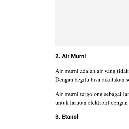
2. Air Murni
Air murni adalah air yang tidak
Dengan begitu bisa dikatakan se
Air murni tergolong sebagai lar
untuk larutan elektrolit denga
3. Etanol