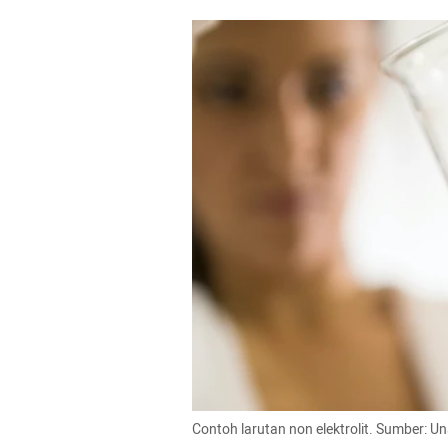
Contoh larutan non elektrolit. Sumber: U