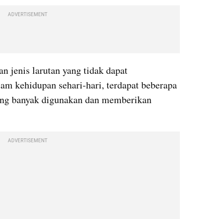
ADVERTISEMENT
n jenis larutan yang tidak dapat 
menghantarkan arus listrik. Dalam kehidupan sehari-hari, terdapat beberapa 
 yang banyak digunakan dan memberikan 
ADVERTISEMENT