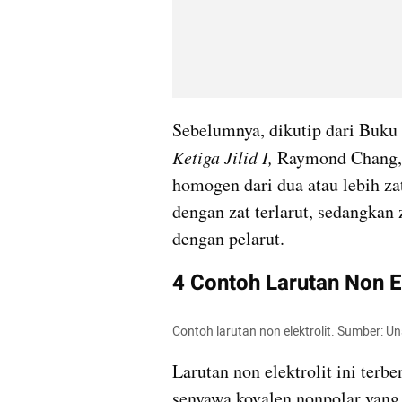
Sebelumnya, dikutip dari Buku 
Ketiga Jilid I,
 Raymond Chang, (
homogen dari dua atau lebih zat
dengan zat terlarut, sedangkan 
dengan pelarut.
4 Contoh Larutan Non El
Contoh larutan non elektrolit. Sumber: U
Larutan non elektrolit ini terb
senyawa kovalen nonpolar yang t