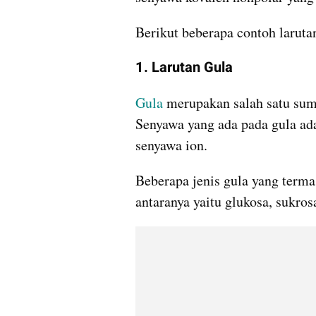
Berikut beberapa contoh larutan
1. Larutan Gula
Gula
 merupakan salah satu sum
Senyawa yang ada pada gula ada
senyawa ion. 
Beberapa jenis gula yang termas
antaranya yaitu glukosa, sukros