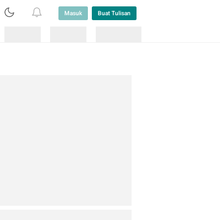
Masuk
Buat Tulisan
Loading
Loading
Lainnya