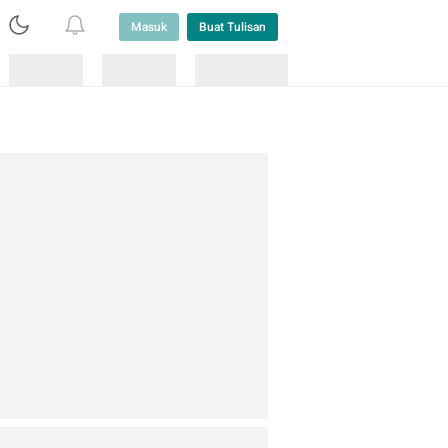
Masuk
Buat Tulisan
Loading
Loading
Lainnya