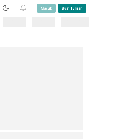
Masuk
Buat Tulisan
Loading
Loading
Lainnya