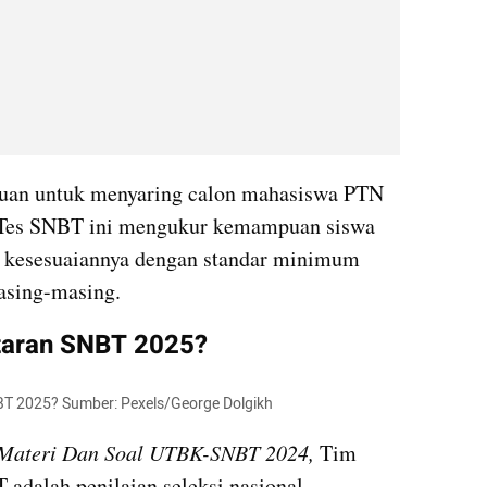
juan untuk menyaring calon mahasiswa PTN 
. Tes SNBT ini mengukur kemampuan siswa 
t kesesuaiannya dengan standar minimum 
asing-masing.
taran SNBT 2025?
NBT 2025? Sumber: Pexels/George Dolgikh
 Materi Dan Soal UTBK-SNBT 2024,
 Tim 
Eureka Edutech (2024:1), SNBT adalah penilaian seleksi nasional 