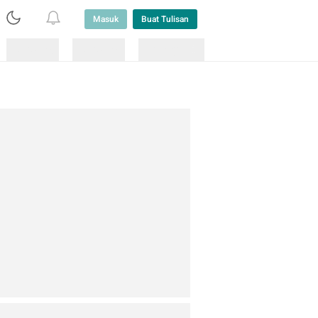
Masuk
Buat Tulisan
Loading
Loading
Lainnya