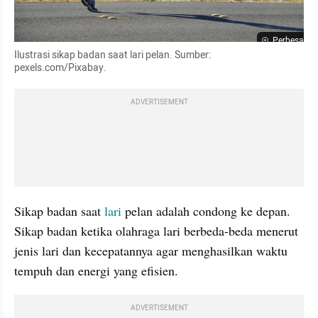
Perbesar
Ilustrasi sikap badan saat lari pelan. Sumber: 
pexels.com/Pixabay.
ADVERTISEMENT
Sikap badan saat 
lari
 pelan adalah condong ke depan. 
Sikap badan ketika olahraga lari berbeda-beda menerut 
jenis lari dan kecepatannya agar menghasilkan waktu 
tempuh dan energi yang efisien.
ADVERTISEMENT