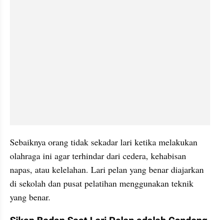
Sebaiknya orang tidak sekadar lari ketika melakukan 
olahraga ini agar terhindar dari cedera, kehabisan 
napas, atau kelelahan. Lari pelan yang benar diajarkan 
di sekolah dan pusat pelatihan menggunakan teknik 
yang benar.