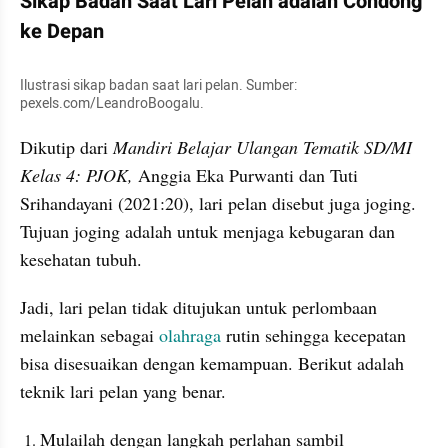
Sikap Badan Saat Lari Pelan adalah Condong 
ke Depan
Ilustrasi sikap badan saat lari pelan. Sumber: 
pexels.com/LeandroBoogalu.
Dikutip dari 
Mandiri Belajar Ulangan Tematik SD/MI 
Kelas 4: PJOK, 
Anggia Eka Purwanti dan Tuti 
Srihandayani (2021:20), lari pelan disebut juga joging. 
Tujuan joging adalah untuk menjaga kebugaran dan 
kesehatan tubuh.
Jadi, lari pelan tidak ditujukan untuk perlombaan 
melainkan sebagai 
olahraga
 rutin sehingga kecepatan 
bisa disesuaikan dengan kemampuan. Berikut adalah 
teknik lari pelan yang benar.
Mulailah dengan langkah perlahan sambil 