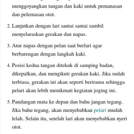
menggoyangkan tangan dan kaki untuk pemanasan 
dan pelemasan otot.
Lanjutkan dengan lari santai santai sambil 
menyelaraskan gerakan dan napas.
Atur napas dengan pelan saat berlari agar 
berbarengan dengan langkah kaki.
Posisi kedua tangan ditekuk di samping badan, 
dikepalkan, dan mengikuti gerakan kaki. Jika sudah 
terbiasa, gerakan ini akan seperti berirama sehingga 
pelari akan lebih menikmati kegiatan joging ini.
Pandangan mata ke depan dan bahu jangan tegang. 
Jika bahu tegang, akan menyebabkan 
pelari
 mudah 
lelah. Selain itu, setelah lari akan menyebabkan nyeri 
otot.