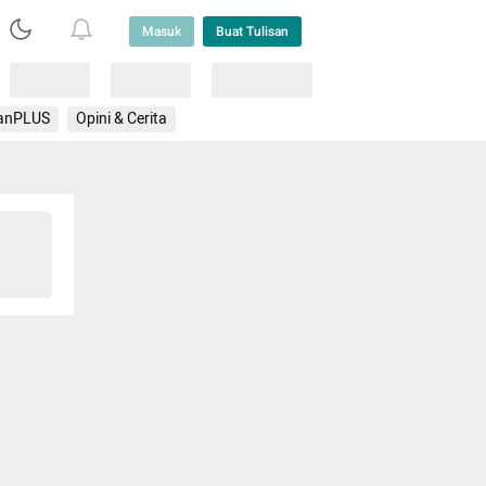
Masuk
Buat Tulisan
Loading
Loading
Lainnya
anPLUS
Opini & Cerita