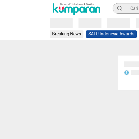
Pencarian
Loading
Loading
Loading
Breaking News
SATU Indonesia Awards
Sedang
Seda
S