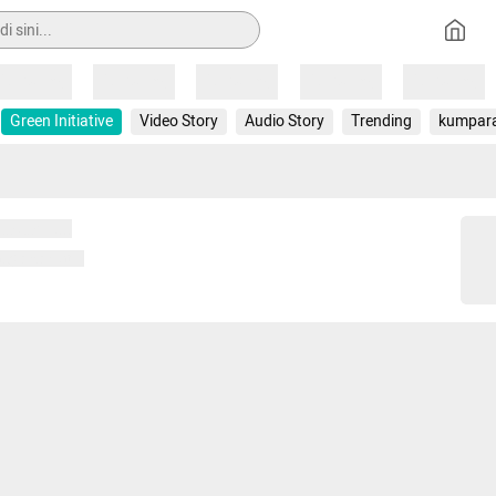
Loading
Loading
Loading
Loading
Loading
Green Initiative
Video Story
Audio Story
Trending
kumpar
 memuat...
ng memuat...