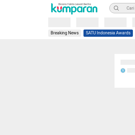
Pencarian
Loading
Loading
Loading
Breaking News
SATU Indonesia Awards
Sedang
Seda
S