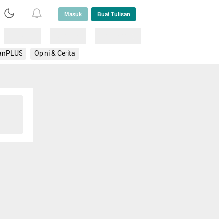
Masuk
Buat Tulisan
Loading
Loading
Lainnya
anPLUS
Opini & Cerita