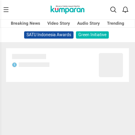
Breaking News
Video Story
Audio Story
Trending
SATU Indonesia Awards
Green Initiative
Sedang memuat...
Sedang memuat...
S