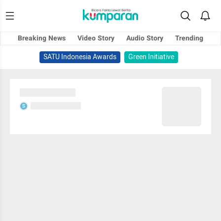
Breaking News
Video Story
Audio Story
Trending
SATU Indonesia Awards
Green Initiative
Sedang memuat...
Sedang memuat...
S