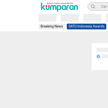
Pencarian
Loading
Loading
Loading
Breaking News
SATU Indonesia Awards
Sedang
Seda
S