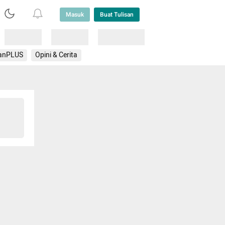
Masuk
Buat Tulisan
Loading
Loading
Lainnya
anPLUS
Opini & Cerita