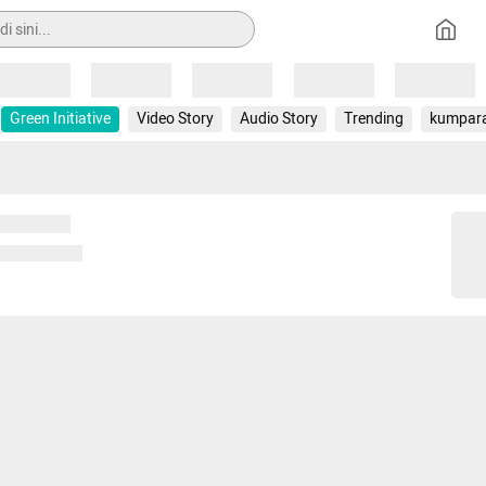
Loading
Loading
Loading
Loading
Loading
Green Initiative
Video Story
Audio Story
Trending
kumpar
 memuat...
ng memuat...