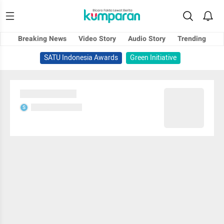
Breaking News
Video Story
Audio Story
Trending
SATU Indonesia Awards
Green Initiative
Sedang memuat...
Sedang memuat...
S