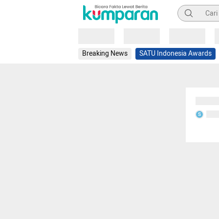
Pencarian
Loading
Loading
Loading
Breaking News
SATU Indonesia Awards
Sedang
Seda
S