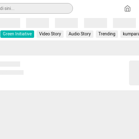
Loading
Loading
Loading
Loading
Loading
Green Initiative
Video Story
Audio Story
Trending
kumpar
 memuat...
ng memuat...