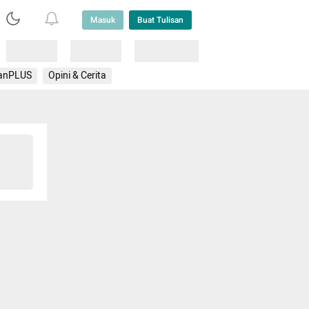
Masuk
Buat Tulisan
Loading
Loading
Lainnya
anPLUS
Opini & Cerita