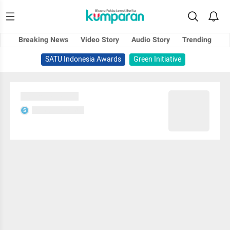
Breaking News
Video Story
Audio Story
Trending
SATU Indonesia Awards
Green Initiative
Sedang memuat...
Sedang memuat...
S