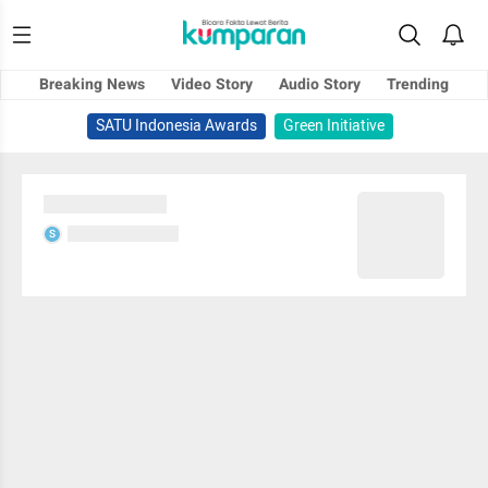
Breaking News
Video Story
Audio Story
Trending
SATU Indonesia Awards
Green Initiative
Sedang memuat...
Sedang memuat...
S