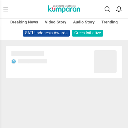
Breaking News
Video Story
Audio Story
Trending
SATU Indonesia Awards
Green Initiative
Sedang memuat...
Sedang memuat...
S