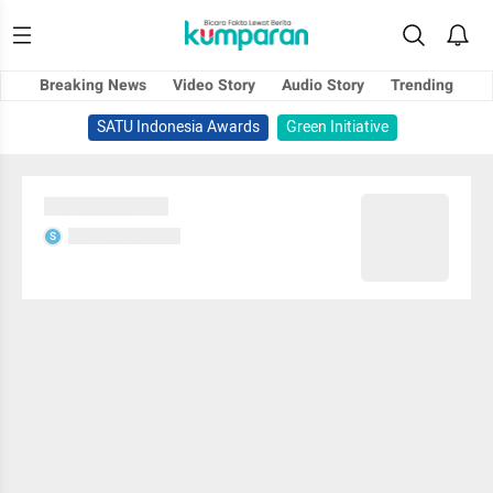
Breaking News
Video Story
Audio Story
Trending
SATU Indonesia Awards
Green Initiative
Sedang memuat...
Sedang memuat...
S